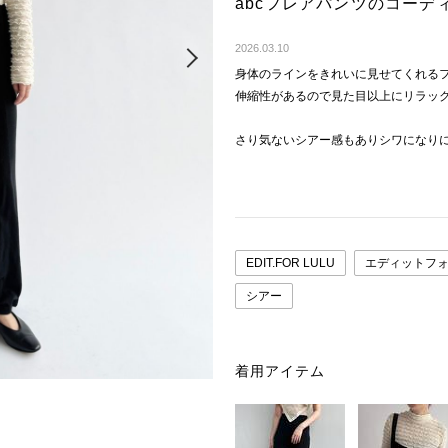
abcフレアパンツのコーデ
Next
2026.03.10
身体のラインをきれいに見せてくれる
伸縮性があるので見た目以上にリラッ
さり気ないシアー感もありシワになり
EDIT.FOR LULU
エディットフ
シアー
着用アイテム