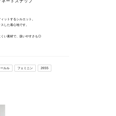
ィネートスナップ
フィットするシルエット。
クスした着心地です。
にくい素材で、扱いやすさも◎
ォールル
フェミニン
26SS