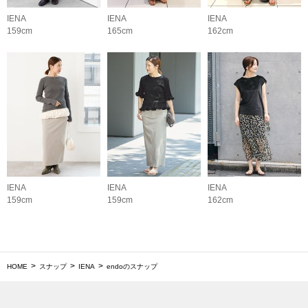
IENA
IENA
IENA
159cm
165cm
162cm
IENA
IENA
IENA
159cm
159cm
162cm
HOME
スナップ
IENA
endoのスナップ