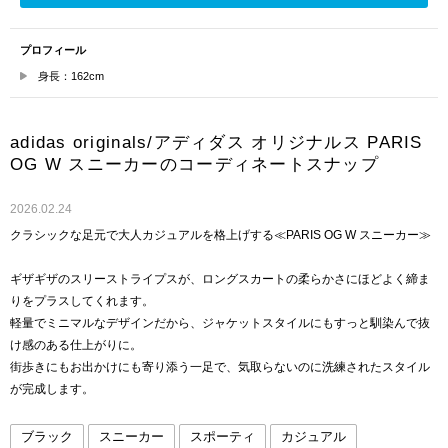
プロフィール
身長：162cm
adidas originals/アディダス オリジナルス PARIS
OG W スニーカーのコーディネートスナップ
2026.02.24
クラシックな足元で大人カジュアルを格上げする≪PARIS OG W スニーカー≫
ギザギザのスリーストライプスが、ロングスカートの柔らかさにほどよく締ま
りをプラスしてくれます。
軽量でミニマルなデザインだから、ジャケットスタイルにもすっと馴染んで抜
け感のある仕上がりに。
街歩きにもお出かけにも寄り添う一足で、気取らないのに洗練されたスタイル
が完成します。
ブラック
スニーカー
スポーティ
カジュアル