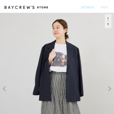
WOMEN
MEN
1
カ
5
Prev