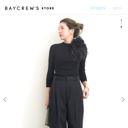
WOMEN
MEN
1
カ
8
Prev