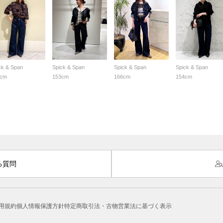
ck & Span
Spick & Span
Spick & Span
Spick & Span
3cm
153cm
166cm
154cm
る質問
用規約
個人情報保護方針
特定商取引法・古物営業法に基づく表示