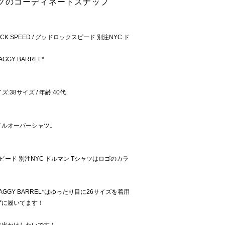
ツのコーディネートスナップ
 SPEED / グッドロックスピード 別注NYC ド
AGGY BARREL*
ズ:38サイズ / 年齢:40代
イルオーバーシャツ。
ックスピード 別注NYC ドルマン Tシャツはロゴのカラ
R BAGGY BARREL*はゆったり目に26サイズを着用
ずに履いてます！