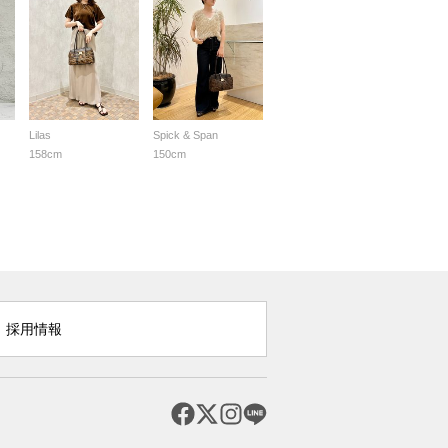
Lilas
Spick & Span
158cm
150cm
採用情報