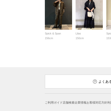
Spick & Span
Lilas
Spi
156cm
150cm
15
よくあ
ご利用ガイド
店舗検索
企業情報
お客様対応方針
利