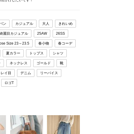
お出かけしたいです！
パン
カジュアル
大人
きれいめ
綺麗目カジュアル
25AW
26SS
ose Size 23～23.5
春小物
春コーデ
夏カラー
トップス
シャツ
ー
ネックレス
ゴールド
靴
キレイ目
デニム
リーバイス
ロゴT