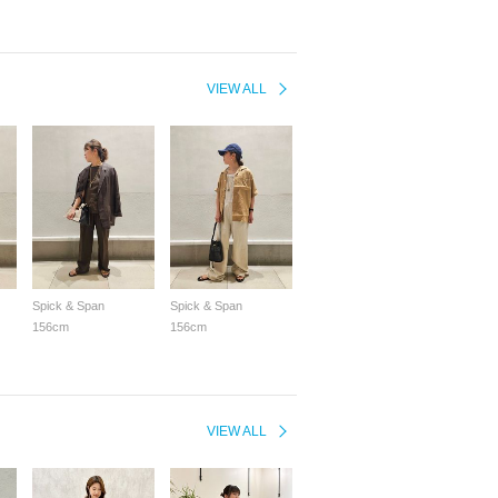
VIEW ALL
Spick & Span
Spick & Span
156cm
156cm
VIEW ALL