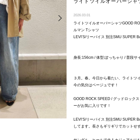
ライトツイルオーバーシャ
Next
2026.03.01
ライトツイルオーバーシャツGOOD ROCK
ルマン Tシャツ
LEVI’S/リーバイス 別注SMU SUPER B
身長:156cm / 体型:ぽっちゃり / 普段サイ
３月。春。今日から着たい、ライトツ
今の気分はベージュです！
GOOD ROCK SPEED / グッドロ
ーがお気に入りです！
LEVI’S/リーバイス 別注SMU SUPE
してます。長さもギリギリでカットせ