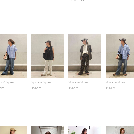
ck & Span
Spick & Span
Spick & Span
Spick & Span
6cm
156cm
156cm
156cm