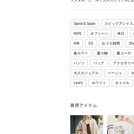
サンダル、ヒールで大人カジュアルに
Spick & Span
スピックアンドス
40代
オフシーン
休日
AW
SS
おうち時間
Sh
春カラー
夏小物
夏コーデ
パンツ
バッグ
アクセサリ
大人カジュアル
ベージュ
Levi's
ホワイト
キャメル
着用アイテム