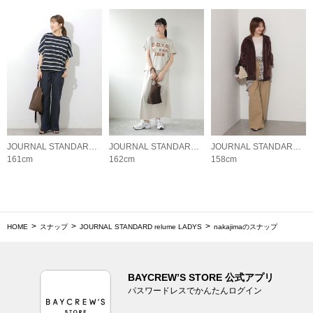
JOURNAL STANDARD relume LADYS
JOURNAL STANDARD relume LADYS
JOURNAL STANDARD relume LADYS
161cm
162cm
158cm
HOME
スナップ
JOURNAL STANDARD relume LADYS
nakajimaのスナップ
BAYCREW’S STORE 公式アプリ
パスワードレスでかんたんログイン