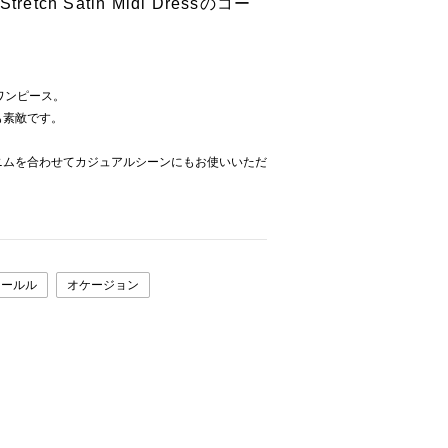
retch Satin Midi Dressのコー
ワンピース。
も素敵です。
ニムを合わせてカジュアルシーンにもお使いいただ
ォールル
オケージョン