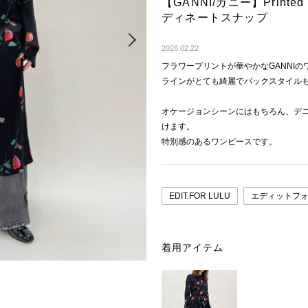
【GANNI/ガニー】Printed St
ディネートスナップ
Next
2026.02.22
フラワープリントが華やかなGANNIの
ラインがとても綺麗でバックスタイル
オケージョンシーンにはもちろん、デ
けます。
特別感のあるワンピースです。
EDIT.FOR LULU
エディットフ
着用アイテム