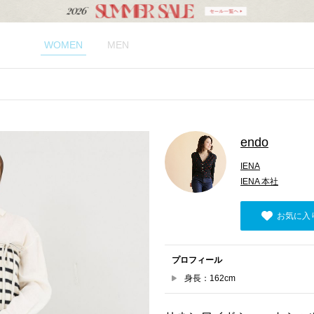
WOMEN
MEN
endo
IENA
IENA 本社
お気に入
プロフィール
身長：162cm