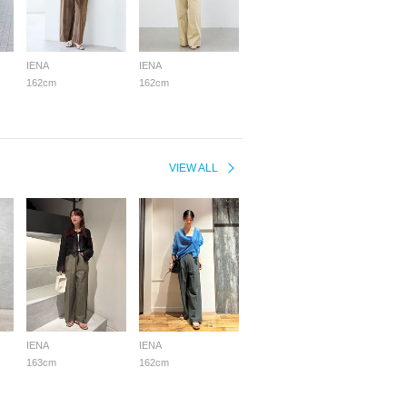
IENA
IENA
162cm
162cm
VIEW ALL
IENA
IENA
163cm
162cm