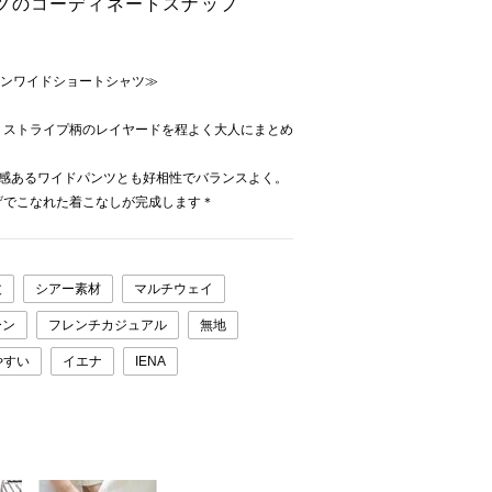
ツのコーディネートスナップ
ネンワイドショートシャツ≫
、ストライプ柄のレイヤードを程よく大人にまとめ
ち感あるワイドパンツとも好相性でバランスよく。
げでこなれた着こなしが完成します＊
丈
シアー素材
マルチウェイ
ーン
フレンチカジュアル
無地
やすい
イエナ
IENA