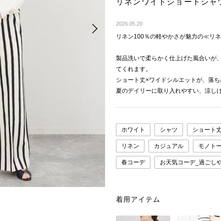
リネンワイドショートシャ
Next
2026.05.20
リネン100％の軽やかさが魅力の≪リ
製品洗いで柔らかく仕上げた風合いが
てくれます。
ショート丈×ワイドシルエットが、落
夏のデイリーに取り入れやすい、涼し
ホワイト
シャツ
ショート
リネン
カジュアル
モノト
春コーデ
お天気コーデ_過ごし
着用アイテム