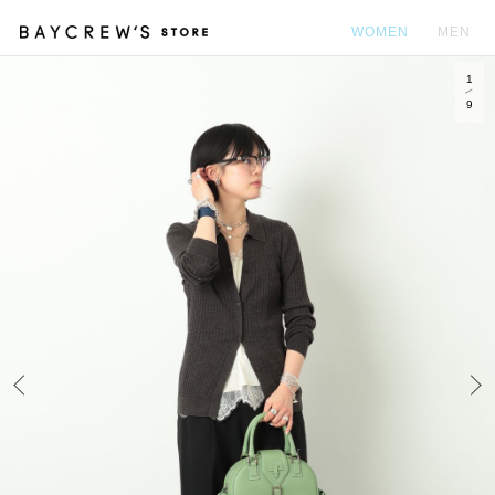
WOMEN
MEN
1
カ
9
Prev