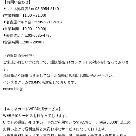
【お問い合わせ】
⚫︎ルミネ池袋店 / ℡:03-5954-8140
(営業時間 11:00～21:00)
⚫︎名古屋パルコ店 / ℡:052-211-9307
(営業時間 10:00～20:00)
⚫︎表参道店 / ℡:03-6635-4785
(営業時間 11:00～20:00）
〈通販対応受付中〉
ご来店が難しい方に向けて、通販販売（eコレクト）の対応も行なっておりま
す。
掲載商品や詳細つきましては、お気軽に店舗にお問い合わせ下さい。
インスタグラムのDMでも対応しております。
ensemble.jp
【ルミネカードWEB決済サービス】
WEB決済サービスを行なっております。
いつもの通販がルミネカードのご利用でいつでも5%OFF、税込3,000円以上の
お買い上げで送料無料と大変お得なサービスになっております。
（送料無料対象エリア：東京都・神奈川県・埼玉県・千葉県・群馬県・栃木