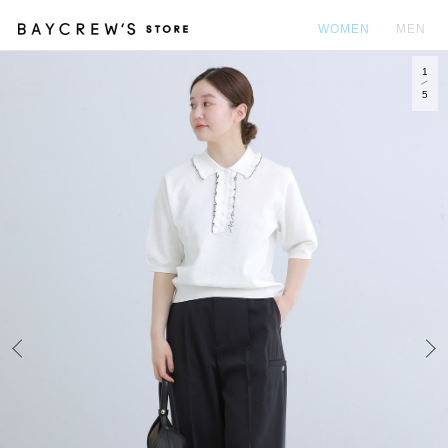
WOMEN
MEN
1
カ
5
Prev