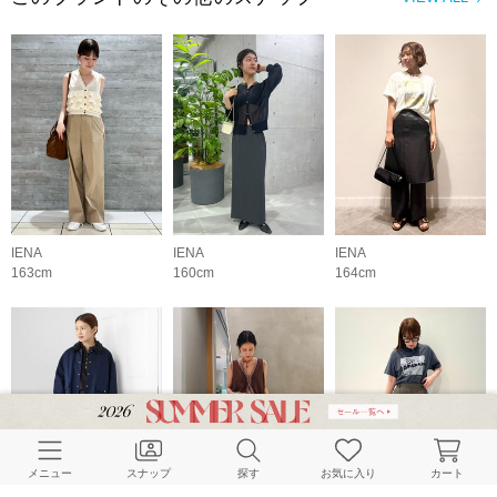
IENA
IENA
IENA
163cm
160cm
164cm
メニュー
スナップ
探す
お気に入り
カート