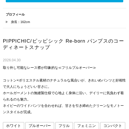
プロフィール
身長：162cm
PIPPICHIC/ピッピシック Re-born パンプスのコー
ディネートスナップ
2026.04.30
取り外し可能なレース襟が印象的な≪フリルプルオーバー≫
コットン×ポリエステル素材のナチュラルな風合いが、きれいめパンツと好相性
で大人にちょうどいい甘さに。
ホールガーメントの無縫製仕様で心地よく身体に沿い、デイリーに気負わず着
られるのも魅力。
ネイビーのワイドパンツを合わせれば、甘さを引き締めたクリーンなモノトー
ンスタイルが完成。
ホワイト
プルオーバー
フリル
フェミニン
コンパクト