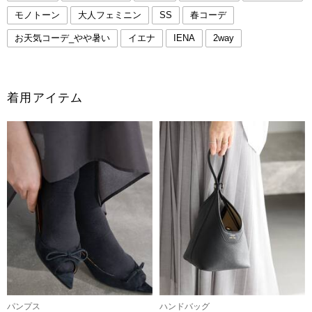
モノトーン
大人フェミニン
SS
春コーデ
お天気コーデ_やや暑い
イエナ
IENA
2way
着用アイテム
パンプス
ハンドバッグ