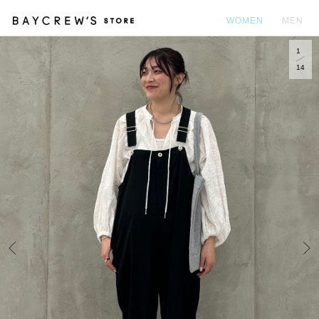
WOMEN
MEN
1
カ
14
Prev