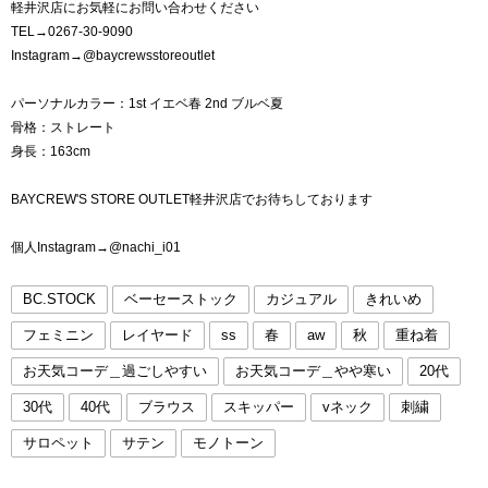
軽井沢店にお気軽にお問い合わせください
TEL→0267-30-9090
Instagram→@baycrewsstoreoutlet
パーソナルカラー：1st イエベ春 2nd ブルベ夏
骨格：ストレート
身長：163cm
BAYCREW'S STORE OUTLET軽井沢店でお待ちしております
個人Instagram→@nachi_i01
BC.STOCK
ベーセーストック
カジュアル
きれいめ
フェミニン
レイヤード
ss
春
aw
秋
重ね着
お天気コーデ＿過ごしやすい
お天気コーデ＿やや寒い
20代
30代
40代
ブラウス
スキッパー
vネック
刺繍
サロペット
サテン
モノトーン