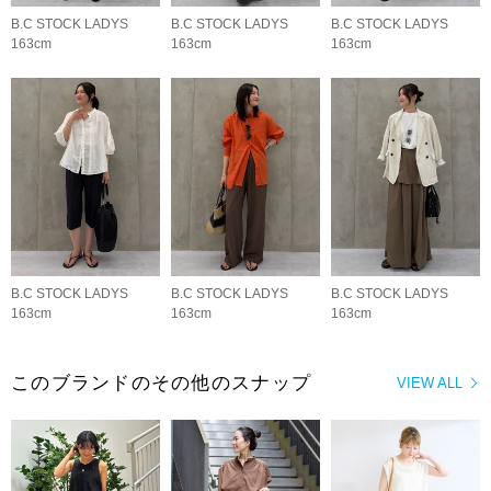
B.C STOCK LADYS
B.C STOCK LADYS
B.C STOCK LADYS
163cm
163cm
163cm
B.C STOCK LADYS
B.C STOCK LADYS
B.C STOCK LADYS
163cm
163cm
163cm
このブランドのその他のスナップ
VIEW ALL