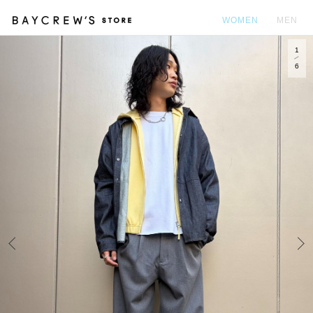
WOMEN
MEN
1
カ
6
Prev