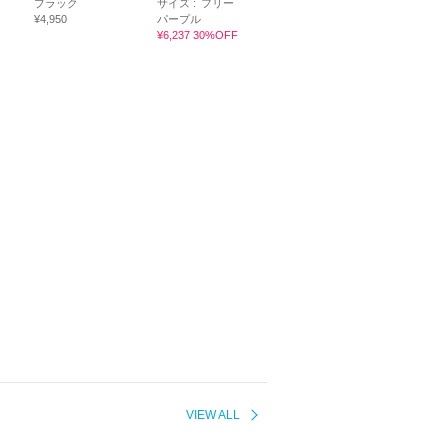
ブラック
サイズ :
フリー
¥4,950
パープル
¥6,237 30%OFF
VIEW ALL