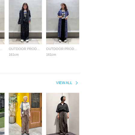
OR PRODUCTS Usual Things
OUTDOOR PRODUCTS Usual Things
OUTDOOR PRODUCTS Usual Things
161cm
161cm
VIEW ALL