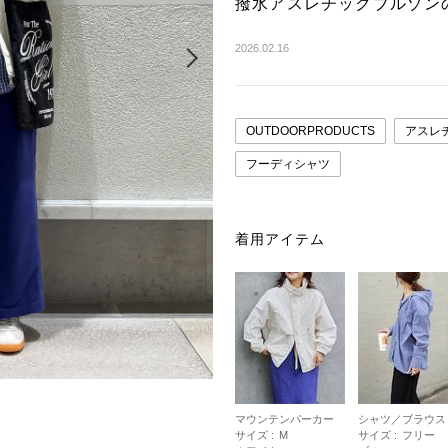
撥水アスレチックブルゾン
Next
2026.02.16
OUTDOORPRODUCTS
アスレ
フーディシャツ
着用アイテム
マウンテンパーカー
シャツ／ブラウス
サイズ :
M
サイズ :
フリー