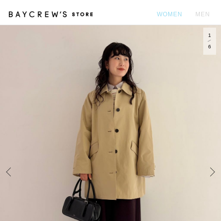
WOMEN
MEN
1
カ
6
Prev