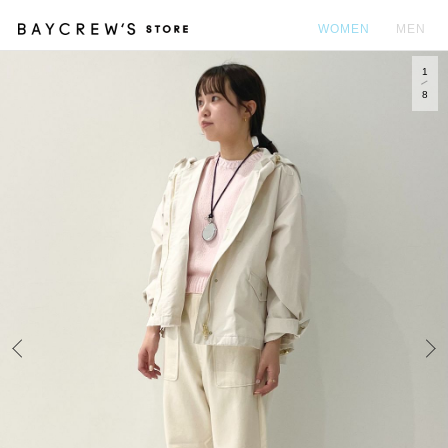
WOMEN
MEN
1
カ
8
Prev