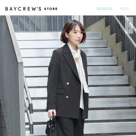
WOMEN
MEN
1
カ
7
Prev