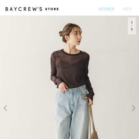
WOMEN
MEN
1
カ
5
Prev