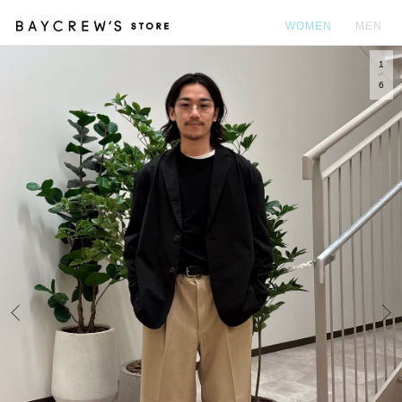
WOMEN
MEN
1
カ
6
Prev