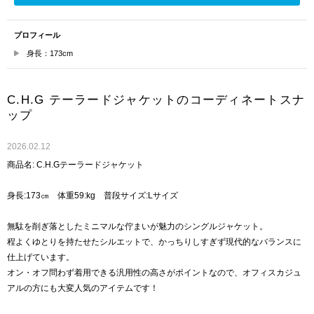
プロフィール
身長：173cm
C.H.G テーラードジャケットのコーディネートスナ
ップ
2026.02.12
商品名: C.H.Gテーラードジャケット
身長:173㎝ 体重59:kg 普段サイズ:Lサイズ
無駄を削ぎ落としたミニマルな佇まいが魅力のシングルジャケット。
程よくゆとりを持たせたシルエットで、かっちりしすぎず現代的なバランスに
仕上げています。
オン・オフ問わず着用できる汎用性の高さがポイントなので、オフィスカジュ
アルの方にも大変人気のアイテムです！