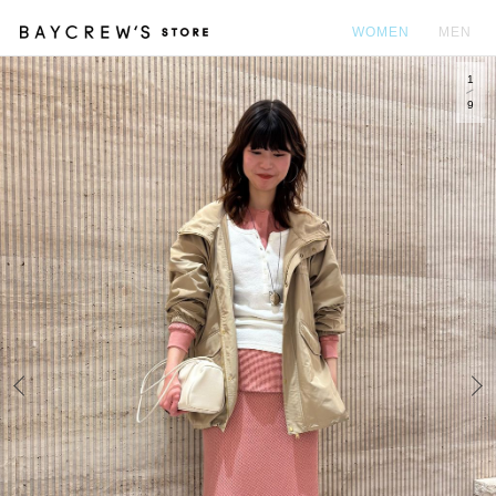
WOMEN
MEN
1
カ
9
Prev