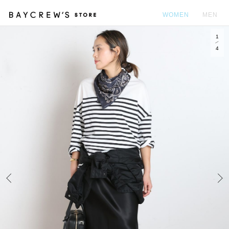
WOMEN
MEN
1
カ
4
Prev