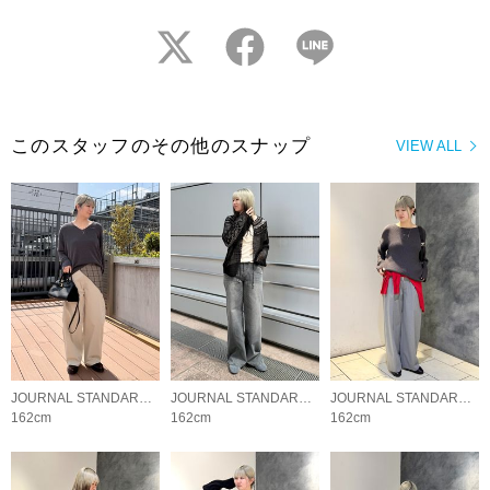
twitter
facebook
LINE
このスタッフのその他のスナップ
VIEW ALL
JOURNAL STANDARD LADYS
JOURNAL STANDARD LADYS
JOURNAL STANDARD LADYS
162cm
162cm
162cm