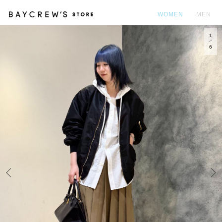
WOMEN
MEN
1
カ
6
Prev