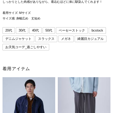
しっかりとした肉感がありながら、着込むほどに体に馴染んでくれます！
着用サイズ: Mサイズ
サイズ感: 身幅広め 丈短め
20代
30代
40代
50代
ベーセーストック
bcstock
デニムジャケット
スラックス
メガネ
綺麗目カジュアル
お天気コーデ_過ごしやすい
着用アイテム