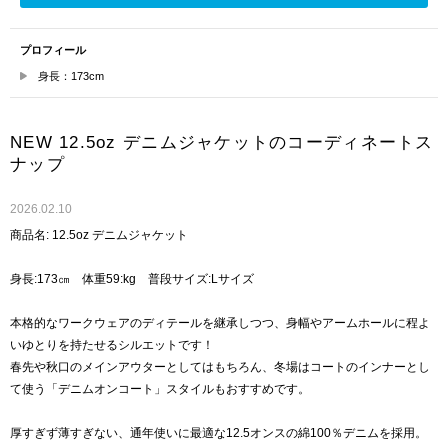
プロフィール
身長：173cm
NEW 12.5oz デニムジャケットのコーディネートス
ナップ
2026.02.10
商品名: 12.5oz デニムジャケット
身長:173㎝ 体重59:kg 普段サイズ:Lサイズ
本格的なワークウェアのディテールを継承しつつ、身幅やアームホールに程よ
いゆとりを持たせるシルエットです！
春先や秋口のメインアウターとしてはもちろん、冬場はコートのインナーとし
て使う「デニムオンコート」スタイルもおすすめです。
厚すぎず薄すぎない、通年使いに最適な12.5オンスの綿100％デニムを採用。