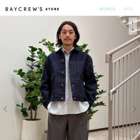
WOMEN
MEN
1
カ
6
Prev