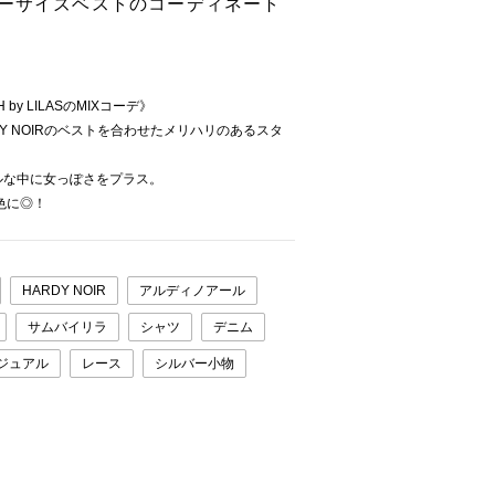
バーサイズベストのコーディネート
H by LILASのMIXコーデ》
RDY NOIRのベストを合わせたメリハリのあるスタ
ルな中に女っぽさをプラス。
し色に◎！
HARDY NOIR
アルディノアール
サムバイリラ
シャツ
デニム
ジュアル
レース
シルバー小物