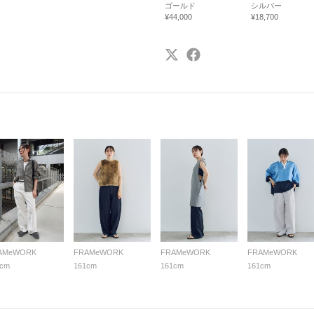
ゴールド
シルバー
¥44,000
¥18,700
AMeWORK
FRAMeWORK
FRAMeWORK
FRAMeWORK
1cm
161cm
161cm
161cm