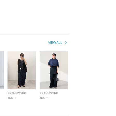
VIEW ALL
FRAMeWORK
FRAMeWORK
161cm
161cm