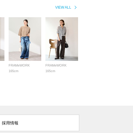
VIEW ALL
FRAMeWORK
FRAMeWORK
165cm
165cm
採用情報