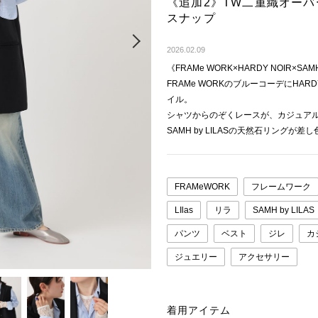
《追加2》TW二重織オー
スナップ
Next
2026.02.09
《FRAMe WORK×HARDY NOIR×SAM
FRAMe WORKのブルーコーデにHA
イル。
シャツからのぞくレースが、カジュア
SAMH by LILASの天然石リングが差
FRAMeWORK
フレームワーク
LIlas
リラ
SAMH by LILAS
パンツ
ベスト
ジレ
カ
ジュエリー
アクセサリー
着用アイテム