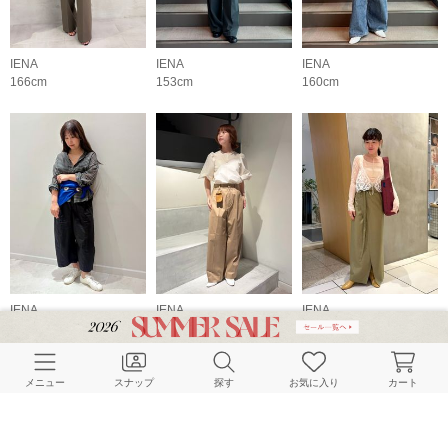
IENA
IENA
IENA
166cm
153cm
160cm
IENA
IENA
IENA
155cm
163cm
158cm
メニュー
スナップ
探す
お気に入り
カート