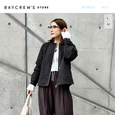
WOMEN
MEN
1
カ
10
Prev