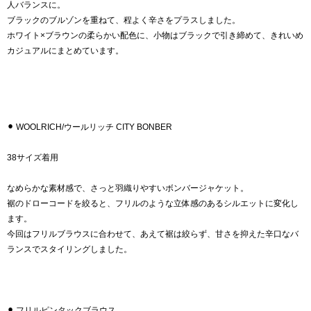
人バランスに。
ブラックのブルゾンを重ねて、程よく辛さをプラスしました。
ホワイト×ブラウンの柔らかい配色に、小物はブラックで引き締めて、きれいめ
カジュアルにまとめています。
⚫︎ WOOLRICH/ウールリッチ CITY BONBER
38サイズ着用
なめらかな素材感で、さっと羽織りやすいボンバージャケット。
裾のドローコードを絞ると、フリルのような立体感のあるシルエットに変化し
ます。
今回はフリルブラウスに合わせて、あえて裾は絞らず、甘さを抑えた辛口なバ
ランスでスタイリングしました。
⚫︎ フリルピンタックブラウス