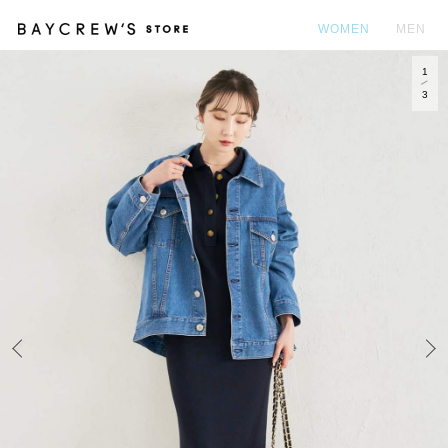
WOMEN
MEN
1
カ
3
Prev