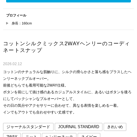
プロフィール
身長：160cm
コットンシルクミックス2WAYヘンリーのコーディ
ネートスナップ
2026.02.12
コットンのナチュラルな肌触りに、シルクの滑らかさと落ち感をプラスしたヘ
ンリーネックプルオーバー。
前後どちらでも着用可能な2WAY仕様。
ボタンを前にして抜け感のあるカジュアルスタイルに、あるいはボタンを後ろ
にしてバックシャンなプルオーバーとして、
その日の気分やアクセサリーに合わせて、異なる表情を楽しめる一着。
インでもアウトでも合わせやすい丈感です。
ジャーナルスタンダード
JOURNAL STANDARD
きれいめ
2WAY
ニット
ヘンリーネック
ネイビー