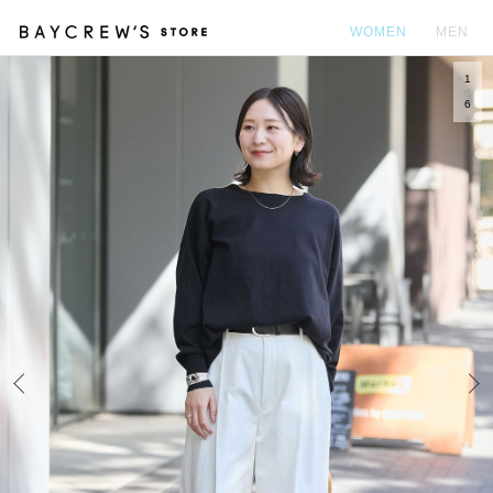
WOMEN
MEN
1
カ
6
Prev