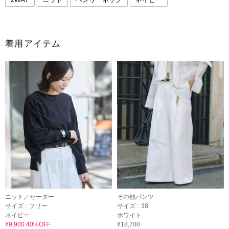
着用アイテム
ニット／セーター
その他パンツ
サイズ :
フリー
サイズ :
38
ネイビー
ホワイト
¥9,900 40%OFF
¥18,700