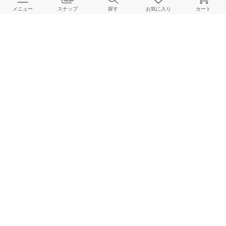
メニュー
スナップ
探す
お気に入り
カート
よくある質問
ご利用ガイド
店舗検索
採用情報
お客様対応方針
利用規約
企業情報
個人情報保護方針
特定商取引法に基づく表記
FOLLOW US