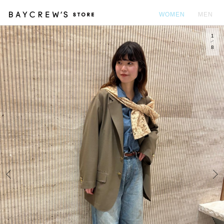
WOMEN
MEN
1
カ
8
Prev