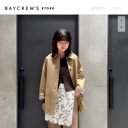
WOMEN
MEN
1
カ
4
Prev