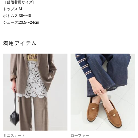
［普段着用サイズ］
トップス:M
ボトムス:38〜40
シューズ:23.5〜24cm
着用アイテム
ミニスカート
ローファー