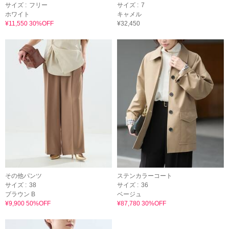
サイズ :
フリー
サイズ :
7
ホワイト
キャメル
¥11,550 30%OFF
¥32,450
その他パンツ
ステンカラーコート
サイズ :
38
サイズ :
36
ブラウン B
ベージュ
¥9,900 50%OFF
¥87,780 30%OFF