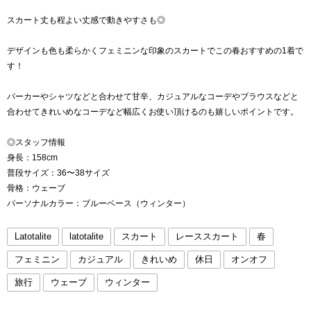
スカート丈も程よい丈感で動きやすさも◎
デザインも色も柔らかくフェミニンな印象のスカートでこの春おすすめの1着で
す！
パーカーやシャツなどと合わせて甘辛、カジュアルなコーデやブラウスなどと
合わせてきれいめなコーデなど幅広くお使い頂けるのも嬉しいポイントです。
◎スタッフ情報
身長：158cm
普段サイズ：36〜38サイズ
骨格：ウェーブ
パーソナルカラー：ブルーベース（ウィンター）
Latotalite
latotalite
スカート
レーススカート
春
フェミニン
カジュアル
きれいめ
休日
オンオフ
旅行
ウェーブ
ウィンター