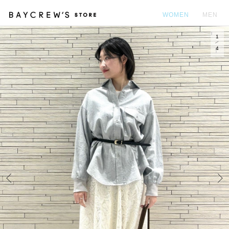
WOMEN
MEN
1
カ
4
Prev