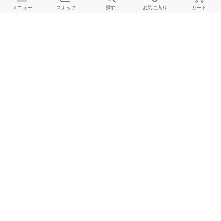
メニュー
スナップ
探す
お気に入り
カート
よくある質問
ご利用ガイド
店舗検索
採用情報
お客様対応方針
利用規約
企業情報
個人情報保護方針
特定商取引法に基づく表記
FOLLOW US