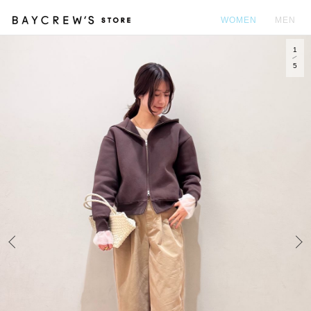
WOMEN
MEN
1
カ
5
Prev