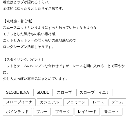
着丈はヒップが隠れるくらい。
全体的にゆったりとしたサイズ感です。
【素材感・着心地】
スムースニットというようにずっと触っていたくなるような
モチっとした気持ちの良い素材感。
ニットとカットソーの間くらいの生地感なので
ロングシーズン活躍しそうです。
【スタイリングポイント】
ニットとデニムのシンプルな合わせですが、レースを間に入れることで華やか
に。
少し大人っぽい雰囲気にまとめています。
SLOBE IENA
SLOBE
スローブ
スローブ イエナ
スローブイエナ
カジュアル
フェミニン
レース
デニム
ポインテッド
ブルー
ブラック
レイヤード
春ニット