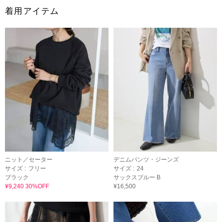
着用アイテム
ニット／セーター
デニムパンツ・ジーンズ
サイズ :
フリー
サイズ :
24
ブラック
サックスブルー B
¥9,240 30%OFF
¥16,500