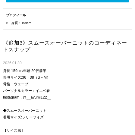
プロフィール
身長：159cm
《追加3》スムースオーバーニットのコーディネー
トスナップ
2026.01.30
身長:159cm/年齢:20代前半
普段サイズ:36・38（S～M）
骨格：ウェーブ
パーソナルカラー：イエベ春
Instagram：@__ayumi122__
◆スムースオーバーニット
着用サイズ:フリーサイズ
【サイズ感】