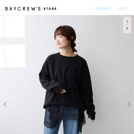
WOMEN
MEN
1
カ
5
Prev