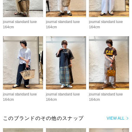
journal standard luxe
journal standard luxe
journal standard luxe
164cm
164cm
164cm
journal standard luxe
journal standard luxe
journal standard luxe
164cm
164cm
164cm
このブランドのその他のスナップ
VIEW ALL