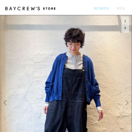
WOMEN
MEN
1
カ
4
Prev