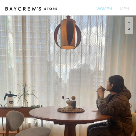
WOMEN
MEN
1
カ
3
Prev