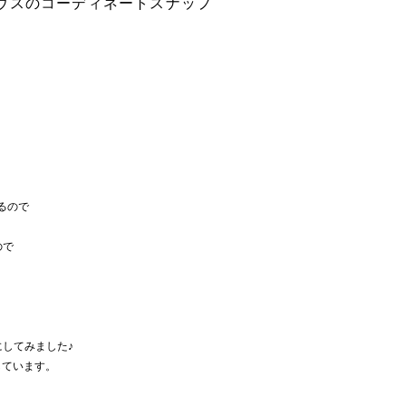
ウスのコーディネートスナップ
るので
ので
、
してみました♪
しています。