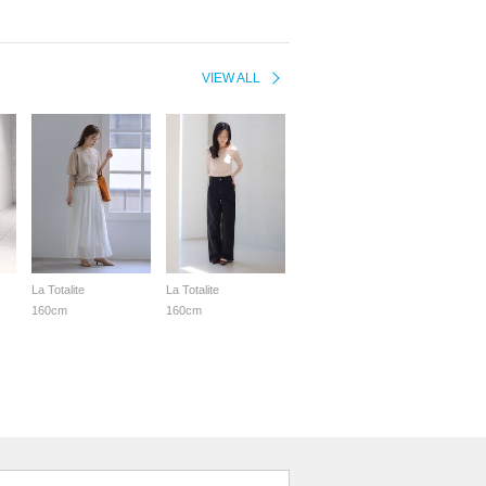
VIEW ALL
La Totalite
La Totalite
160cm
160cm