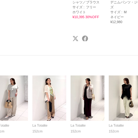
シャツ／ブラウス
デニムパンツ・ジ
サイズ :
フリー
ズ
ホワイト
サイズ :
M
¥10,395 30%OFF
ネイビー
¥12,980
otalite
La Totalite
La Totalite
La Totalite
2cm
152cm
152cm
152cm