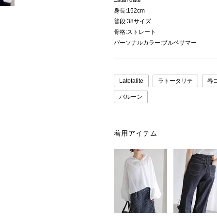
□staff date
身長:152cm
普段:38サイズ
骨格:ストレート
パーソナルカラー:ブルベサマー
Latotalite
ラトータリテ
春
バルーン
着用アイテム