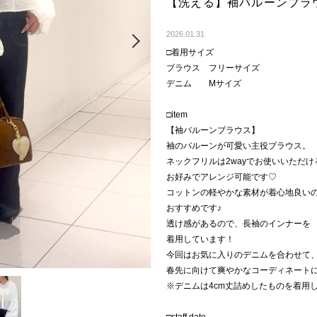
【洗える】袖バルーンブラ
Next
2026.01.31
□着用サイズ
ブラウス フリーサイズ
デニム Mサイズ
□item
【袖バルーンブラウス】
袖のバルーンが可愛い主役ブラウス。
ネックフリルは2wayでお使いいただけ
お好みでアレンジ可能です♡
コットンの軽やかな素材が着心地良い
おすすめです♪
透け感があるので、長袖のインナーを
着用しています！
今回はお気に入りのデニムを合わせて
春先に向けて爽やかなコーディネートに
※デニムは4cm丈詰めしたものを着用