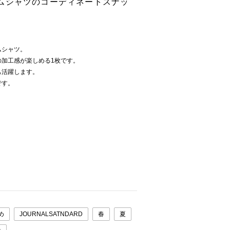
ムシャツのコーディネートスナッ
ムシャツ。
の加工感が楽しめる1枚です。
も活躍します。
です。
め
JOURNALSATNDARD
春
夏