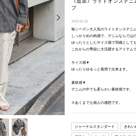
《追加》ライトオンスデニ
プ
Next
2026.02.28
毎シーズン大人気のライトオンスデニ
しっかりめの肉感で、デニムならでは
ゆったりとしたサイズ感で羽織として
これからの季節に大活躍するアイテム
サイズ感▼
ゆったりゆるっと着用て出来ます。
素材感▼
デニムの中でも柔らかい素材感です。
※あくまでも個人の感想です。
ジャーナルスタンダード
きれい