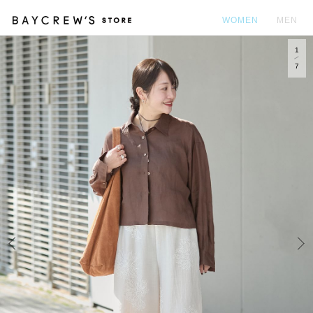
WOMEN
MEN
1
カ
7
Prev