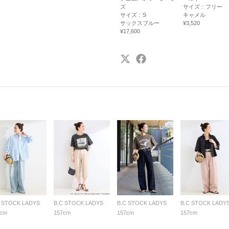
ズ
サイズ :
フリー
サイズ :
S
キャメル
サックスブルー
¥3,520
¥17,600
C STOCK LADYS
B.C STOCK LADYS
B.C STOCK LADYS
B.C STOCK LADY
7cm
157cm
157cm
157cm