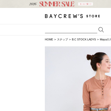
HOME
スナップ
B.C STOCK LADYS
Mayu