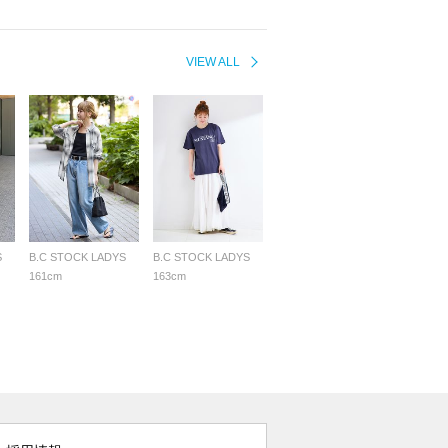
VIEW ALL
S
B.C STOCK LADYS
B.C STOCK LADYS
161cm
163cm