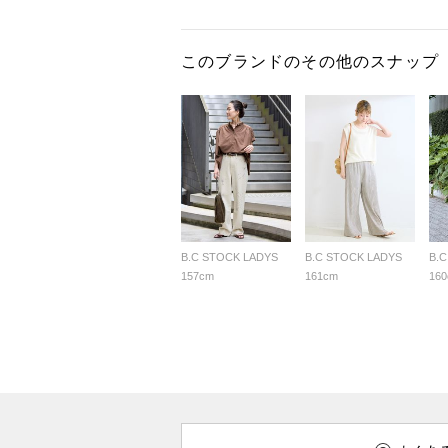
このブランドのその他のスナップ
B.C STOCK LADYS
B.C STOCK LADYS
B.
157cm
161cm
16