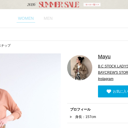
WOMEN
MEN
のスナップ
Mayu
B.C STOCK LADY
BAYCREW'S STOR
Instagram
お気に入
プロフィール
身長：157cm