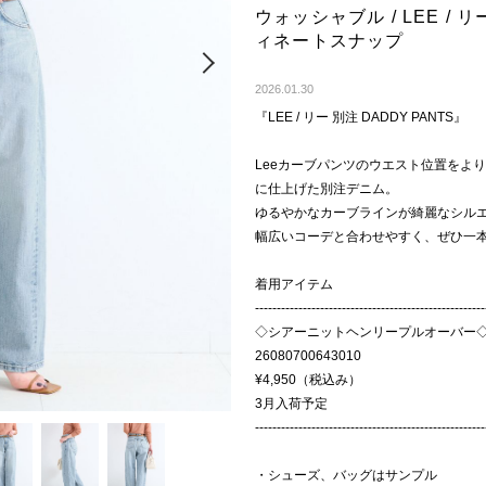
ウォッシャブル / LEE / リ
ィネートスナップ
Next
2026.01.30
『LEE / リー 別注 DADDY PANTS』
Leeカーブパンツのウエスト位置をよ
に仕上げた別注デニム。
ゆるやかなカーブラインが綺麗なシル
幅広いコーデと合わせやすく、ぜひ一
着用アイテム
-----------------------------------------------------
◇シアーニットヘンリープルオーバー
26080700643010
¥4,950（税込み）
3月入荷予定
-----------------------------------------------------
・シューズ、バッグはサンプル