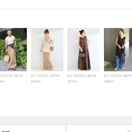
C STOCK LADYS
B.C STOCK LADYS
B.C STOCK LADYS
B.C STOCK LADY
0cm
163cm
157cm
158cm