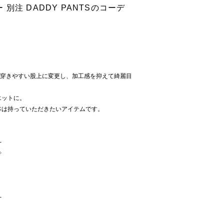
ー 別注 DADDY PANTSのコーデ
り穿きやすい股上に変更し、加工感を抑えて綺麗目
エットに。
本は持っていただきたいアイテムです。
-
◇
-