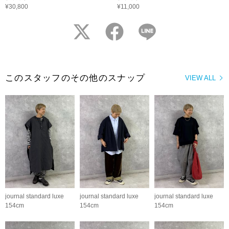
¥30,800
¥11,000
twitter
facebook
LINE
このスタッフのその他のスナップ
VIEW ALL
journal standard luxe
journal standard luxe
journal standard luxe
154cm
154cm
154cm