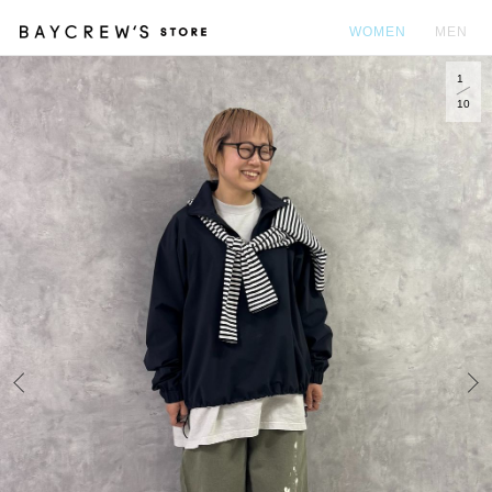
WOMEN
MEN
1
カ
10
Prev