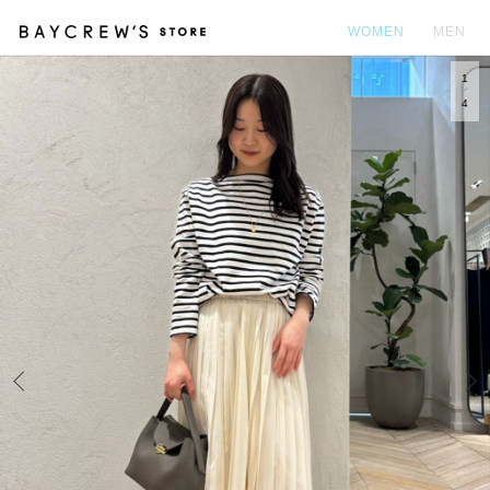
WOMEN
MEN
1
カ
4
Prev