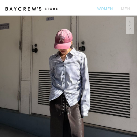
WOMEN
MEN
1
カ
7
Prev