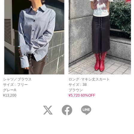
シャツ／ブラウス
ロング･マキシ丈スカート
サイズ :
フリー
サイズ :
38
グレーA
ブラウン
¥13,200
¥5,720 60%OFF
twitter
facebook
LINE