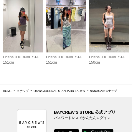
Oriens JOURNAL STANDARD LADYS
Oriens JOURNAL STANDARD LADYS
Oriens JOURNAL STANDARD LADYS
151cm
151cm
150cm
HOME
スナップ
Oriens JOURNAL STANDARD LADYS
NANASAのスナップ
BAYCREW’S STORE 公式アプリ
パスワードレスでかんたんログイン