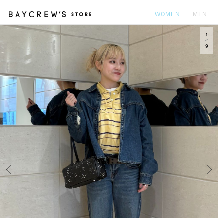
WOMEN
MEN
1
カ
9
Prev