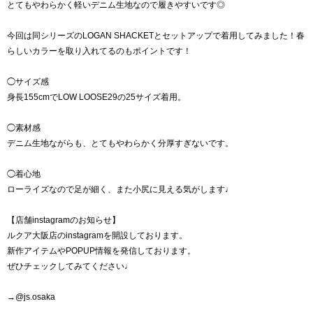
とてもやわらかく軽いデニム生地なので履きやすいです◎
今回は同シリーズのLOGAN SHACKETとセットアップで着用してみました！春
らしいカラーを取り入れてるのもポイントです！
◯サイズ感
身長155cmでLOW LOOSE29の25サイズ着用。
◯素材感
デニム生地ながらも、とてもやわらかく分厚すぎないです。
◯着心地
ローライズなので足が細く、また小尻に見える気がします♩
【店舗instagramのお知らせ】
ルクア大阪店のinstagramを開設しております。
新作アイテムやPOPUP情報を発信しております。
ぜひチェックしてみてください♩
→@js.osaka