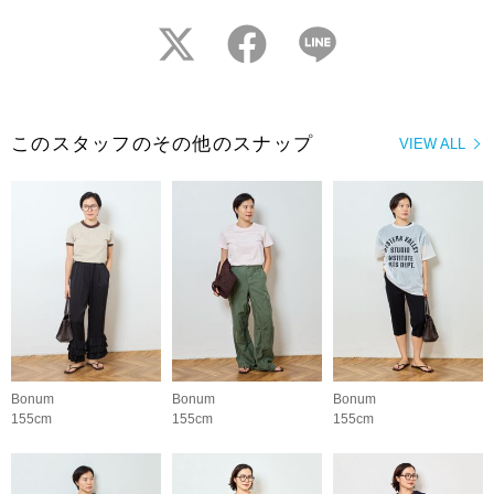
twitter
facebook
LINE
このスタッフのその他のスナップ
VIEW ALL
Bonum
Bonum
Bonum
155cm
155cm
155cm