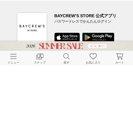
BAYCREW’S STORE 公式アプリ
パスワードレスでかんたんログイン
CUSTOMER SERVICE
メニュー
スナップ
探す
お気に入り
カート
よくある質問
ご利用ガイド
店舗検索
採用情報
お客様対応方針