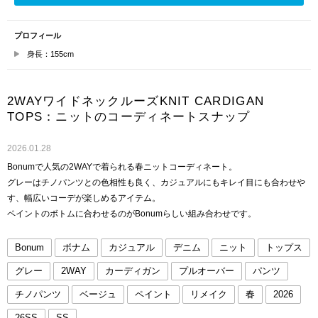
プロフィール
身長：155cm
2WAYワイドネックルーズKNIT CARDIGAN
TOPS：ニットのコーディネートスナップ
2026.01.28
Bonumで人気の2WAYで着られる春ニットコーディネート。
グレーはチノパンツとの色相性も良く、カジュアルにもキレイ目にも合わせや
す、幅広いコーデが楽しめるアイテム。
ペイントのボトムに合わせるのがBonumらしい組み合わせです。
Bonum
ボナム
カジュアル
デニム
ニット
トップス
グレー
2WAY
カーディガン
プルオーバー
パンツ
チノパンツ
ベージュ
ペイント
リメイク
春
2026
26SS
SS