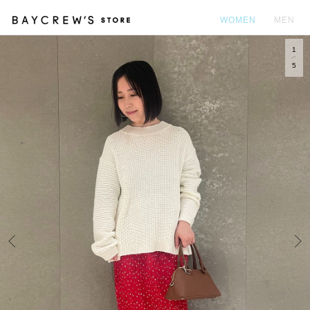
WOMEN
MEN
1
カ
5
Prev