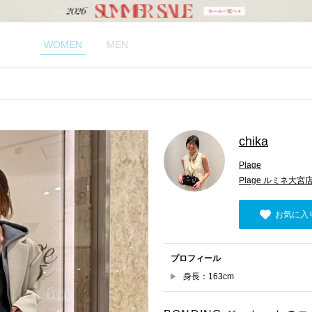
WOMEN
MEN
chika
Plage
Plage ルミネ大宮
お気に入
プロフィール
身長：163cm