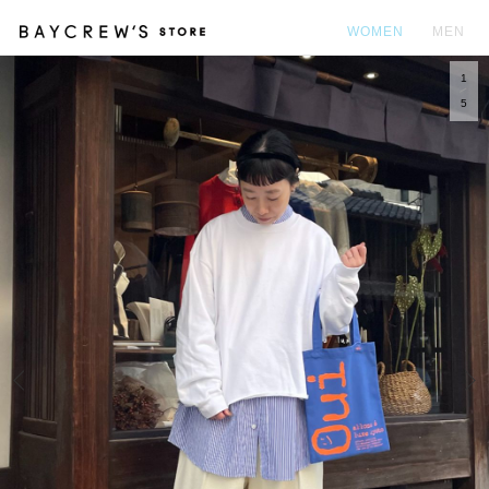
WOMEN
MEN
1
カ
5
Prev