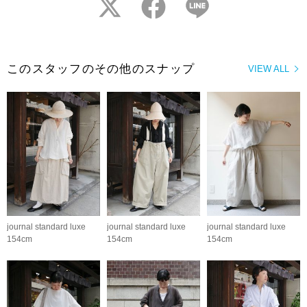
twitter
facebook
LINE
このスタッフのその他のスナップ
VIEW ALL
journal standard luxe
journal standard luxe
journal standard luxe
154cm
154cm
154cm