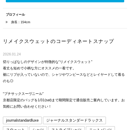
プロフィール
身長：154cm
リメイクスウェットのコーディネートスナップ
2026.01.24
切りっぱなしのデザインが特徴的な“リメイクスウェット”
着丈も短めで小柄な方にオススメの一着です。
裾にリブが入っていないので、シャツやワンピースなどとレイヤードして着る
のも◎
“プチサックスーヴニール”
京都店限定のバッグを1/31(sat)まで期間限定で通信販売ご案内しています。お
気軽にお問い合わせください！
journalstandardluxe
ジャーナルスタンダードラックス
スウェット
シャツ
ストライプシャツ
ニットパンツ