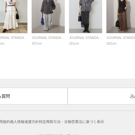
JOURNAL STANDARD relume LADYS
JOURNAL STANDARD relume LADYS
JOURNAL STANDARD relume LADYS
7cm
157cm
161cm
162cm
る質問
用規約
個人情報保護方針
特定商取引法・古物営業法に基づく表示