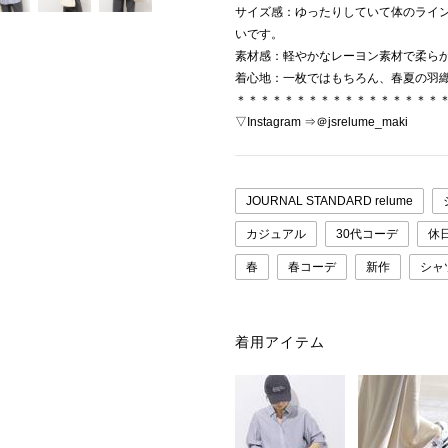
サイズ感：ゆったりしていて体のライ
いです。
素材感：軽やかなレーヨン素材で柔ら
着心地：一枚ではもちろん、春夏の羽
＊＊＊＊＊＊＊＊＊＊＊＊＊＊＊＊＊
▽Instagram ⇒＠jsrelume_maki
JOURNAL STANDARD relume
カジュアル
30代コーデ
休
春
春コーデ
新作
シャ
着用アイテム