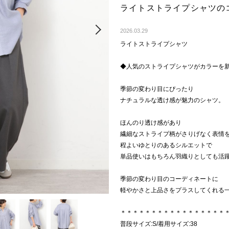
ライトストライプシャツの
Next
2026.03.29
ライトストライプシャツ
◆人気のストライプシャツがカラーを
季節の変わり目にぴったり
ナチュラルな透け感が魅力のシャツ。
ほんのり透け感があり
繊細なストライプ柄がさりげなく表情
程よいゆとりのあるシルエットで
単品使いはもちろん羽織りとしても活
季節の変わり目のコーディネートに
軽やかさと上品さをプラスしてくれる
＊＊＊＊＊＊＊＊＊＊＊＊＊＊＊＊＊
普段サイズ:S/着用サイズ:38