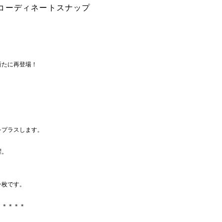
コーディネートスナップ
新たに再登場！
をプラスします。
躍。
一枚です。
＊＊＊＊＊