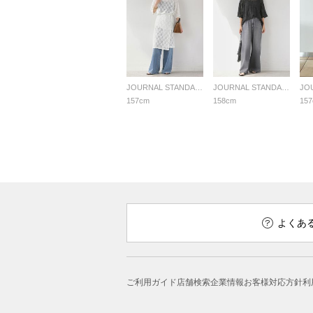
JOURNAL STANDARD relume LADYS
JOURNAL STANDARD relume LADYS
157cm
158cm
15
よくあ
ご利用ガイド
店舗検索
企業情報
お客様対応方針
利