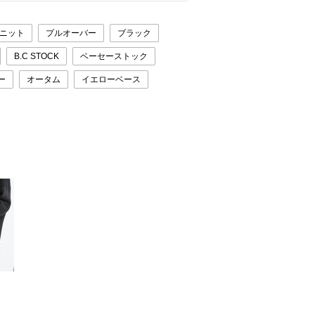
ニット
プルオーバー
ブラック
B.C STOCK
ベーセーストック
ー
オータム
イエローベース