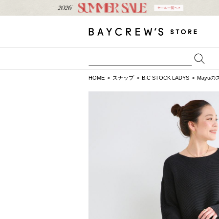
HOME
スナップ
B.C STOCK LADYS
Mayu