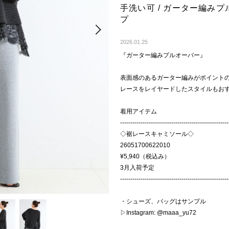
手洗い可 / ガーター編み
プ
Next
2026.01.25
『ガーター編みプルオーバー』
表面感のあるガーター編みがポイント
レースをレイヤードしたスタイルもお
着用アイテム
-----------------------------------------------------
◇裾レースキャミソール◇
26051700622010
¥5,940（税込み）
3月入荷予定
-----------------------------------------------------
・シューズ、バッグはサンプル
▷Instagram: @maaa_yu72