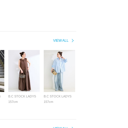
VIEW ALL
S
B.C STOCK LADYS
B.C STOCK LADYS
157cm
157cm