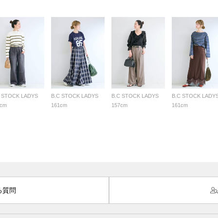
C STOCK LADYS
B.C STOCK LADYS
B.C STOCK LADYS
B.C STOCK LADY
7cm
161cm
157cm
161cm
る質問