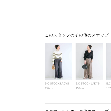
このスタッフのその他のスナップ
B.C STOCK LADYS
B.C STOCK LADYS
B.
157cm
157cm
15