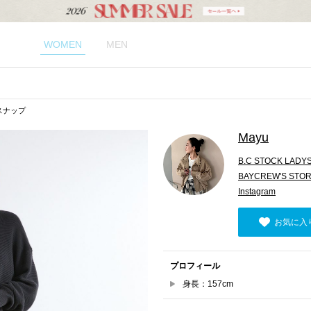
WOMEN
MEN
のスナップ
Mayu
B.C STOCK LADY
BAYCREW'S STOR
Instagram
お気に入
プロフィール
身長：157cm