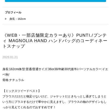
プロフィール
身長：162cm
《WEB・一部店舗限定カラーあり》PUNTI./プンテ
ィ MAGNOLIA HAND ハンドバッグのコーディネー
トスナップ
2026.01.21
身長:162cm/体型:普通/普通サイズ:36or38/年齢30代後半/パーソナルカラー:イエ
ベ秋/
骨格:ナチュラル
【ミックスツイードベスト】
ブラウスだけだと物足りないけど、ジャケットだときちっとし過ぎてしまうと
いう方にプラスするだけで華やかに見えますし、ブラウスの袖のデザインもし
っかり見えてくれるのでおすすめです！