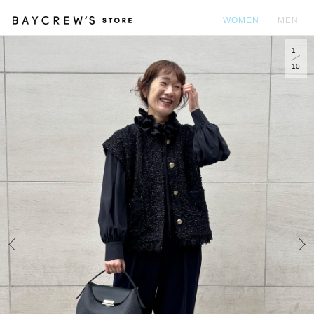
WOMEN
MEN
1
カ
10
Prev