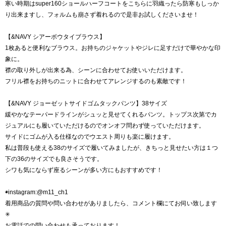
寒い時期はsuper160ショールハーフコートをこちらに羽織ったら防寒もしっか
り出来ますし、フォルムも崩さず着れるので是非お試しくださいませ！
【&NAVY シアーボウタイブラウス】
1枚あると便利なブラウス。お持ちのジャケットやジレに足すだけで華やかな印
象に。
襟の取り外しが出来る為、シーンに合わせてお使いいただけます。
フリル襟をお持ちのニットに合わせてアレンジするのも素敵です！
【&NAVY ジョーゼットサイドゴムタックパンツ】38サイズ
緩やかなテーパードラインがシュッと見せてくれるパンツ。トップス次第でカ
ジュアルにも履いていただけるのでオンオフ問わず使っていただけます。
サイドにゴムが入る仕様なのでウエスト周りも楽に履けます。
私は普段も使える38のサイズで履いてみましたが、きちっと見せたい方は１つ
下の36のサイズでも良さそうです。
シワも気にならず座るシーンが多い方にもおすすめです！
◉instagram:@m11_ch1
着用商品の質問や問い合わせがありましたら、コメント欄にてお伺い致します
✳︎
お電話での問い合わせも承っております！