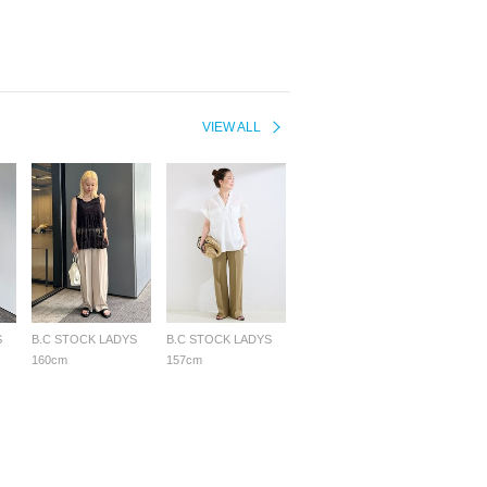
VIEW ALL
S
B.C STOCK LADYS
B.C STOCK LADYS
160cm
157cm