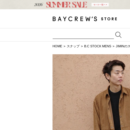
HOME
スナップ
B.C STOCK MENS
JIMIN