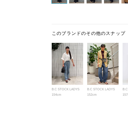
このブランドのその他のスナップ
B.C STOCK LADYS
B.C STOCK LADYS
B.
154cm
152cm
15