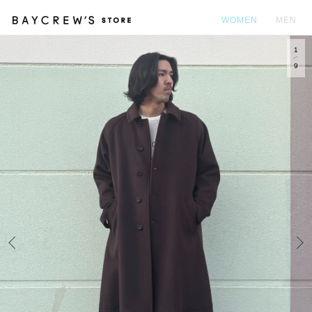
WOMEN
MEN
1
カ
9
Prev