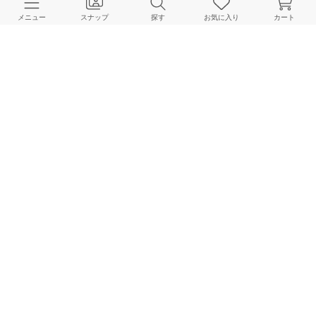
メニュー
スナップ
探す
お気に入り
カート
よくある質問
ご利用ガイド
店舗検索
採用情報
お客様対応方針
利用規約
企業情報
個人情報保護方針
特定商取引法に基づく表記
FOLLOW US