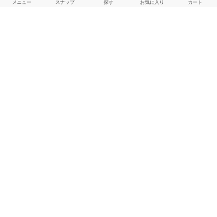
メニュー
スナップ
探す
お気に入り
カート
よくある質問
ご利用ガイド
店舗検索
採用情報
お客様対応方針
利用規約
企業情報
個人情報保護方針
特定商取引法に基づく表記
FOLLOW US