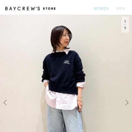
WOMEN
MEN
1
カ
5
Prev